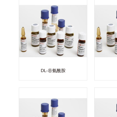
胺
L-谷氨酰胺
L
产品涵盖
恒远生物自主品牌生化试剂,产品涵盖
试剂、指
无机试剂、有机试剂、生化试剂、指
恒远
色谱试剂
示剂、染色剂、高纯试剂、色谱试剂
无
的质量监
等共3000多个品种。以完备的质量监
示
提供全方
控及专业的服务水准,专注于提供全方
等共
验室解决
位的实验室用品及完善的实验室解决
控及
查看详细
方案。
位
DL-谷氨酰胺
盐水合
L-谷氨酸盐酸盐
恒远生物自主品牌生化试剂,产品涵盖
恒远