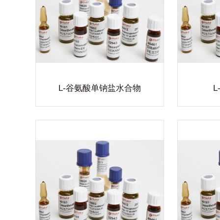
产品涵盖
无机试剂、有机试剂、生化试剂、指
无
试剂、指
示剂、染色剂、高纯试剂、色谱试剂
示
色谱试剂
等共3000多个品种。以完备的质量监
等共
的质量监
控及专业的服务水准,专注于提供全方
控及
提供全方
位的实验室用品及完善的实验室解决
位
查看详细
验室解决
方案。
L-谷氨酸单钠盐水合物
D-谷氨酸
产品涵盖
恒远生物自主品牌生化试剂,产品涵盖
恒远
试剂、指
无机试剂、有机试剂、生化试剂、指
无
色谱试剂
示剂、染色剂、高纯试剂、色谱试剂
示
的质量监
等共3000多个品种。以完备的质量监
等共
提供全方
控及专业的服务水准,专注于提供全方
控及