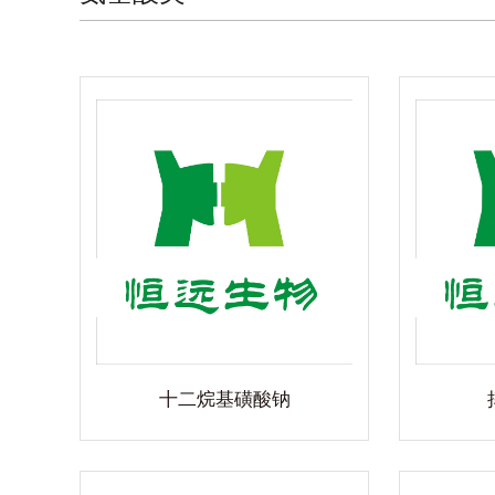
酸钠
挥发性盐基氮
标
物-
大、种类
上海恒远生物从事酶联免疫学10年有
品资源
余，技术成熟，产品稳定。恒远品牌
物医药研
自主研发ELISA试剂盒，现已涵盖20
标准
、品控可
多个种属，数千种产品，涉及肿瘤、
代细胞及
激素、自身免疫、心血管、代谢等十
试剂、微
多个研究领域。其ELISA试剂盒不仅
查看详细
生产、储
检测指标丰富，还可以根据实验需求
询！
定制检测范围，并且提供实验外包与
十二烷基磺酸钠
免费代测服务。欢迎您来电咨询。