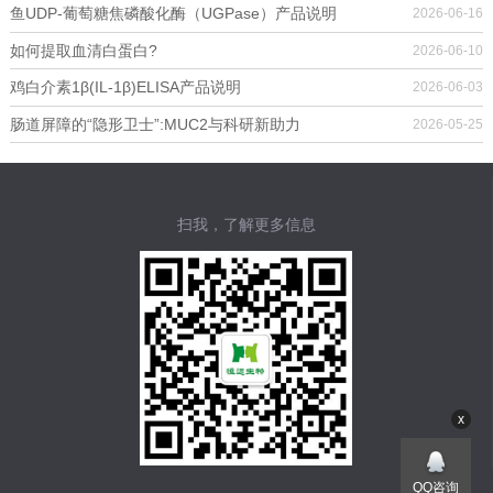
鱼UDP-葡萄糖焦磷酸化酶（UGPase）产品说明
2026-06-16
如何提取血清白蛋白?
2026-06-10
鸡白介素1β(IL-1β)ELISA产品说明
2026-06-03
肠道屏障的“隐形卫士”:MUC2与科研新助力
2026-05-25
扫我，了解更多信息
x
QQ咨询