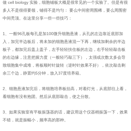
做 cell biology 实验，细胞铺板大概是很常见的一个实验了。但是有很
多人不是很得要领，铺得不是均匀： 要么中间密周围稀，要么周围密
中间秃顶。在这里分享一些一些技巧：
1、一般96孔板每孔是加100微升细胞悬液，从孔的左边靠近底部加
入，加完半边板后，将未加的细胞悬液混一下再，继续加剩余的半边
板子，都加完后盖上盖子，左手轻轻扶住板的左边，右手轻轻敲击板
的右边缘，注意把握力度（一般轻巧敲三下），太强或次数太多会导
致细胞集中成堆，将板顺时针旋转（逆时针效果不好），依次敲击剩
余三个边，静置约5分钟，放入37度培养箱。
2、细胞悬液加完后，将细胞培养板抬高，对着灯光，从底部往上看，
看细胞有没有抱团。然后从底部敲击，使之分散。
3、如果实验室有平板振荡器的话，建议用这个仪器稍振荡一下，效果
不错，就是振幅小，频率高的那种。