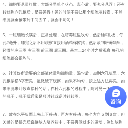
4、细胞要尽量打散，大部分呈单个状态。离心后，要充分悬浮！还有
转移到六孔板后，是要晃得！晃的时候不要让那个细胞液转圈，不然
细胞就全被带到中间去了，就会不均匀！
5、一瓶细胞长满后，正常处理，在培养瓶里吹匀，然后铺6孔板，每
孔2毫升，铺完之后不用观察直接用酒精棉擦拭，然后放到培养箱里，
轻微的左三圈 右三圈 前三圈 后三圈。基本上24小时之后观察 每孔的
细胞都会很均匀。
6、计算好所需要的全部液体量和细胞量，混匀后，加到六孔板里，六
孔板按横8字型晃，显微镜下观察，如果不均匀，按上述方法再晃。如
果细胞未计数直接种的话，在种六孔板的过程中，随时晃一下混匀用
的瓶子，瓶子我通常是顺时针或逆时针转圈。
7、放在水平板面上先上下移动，再左右移动，每个方向５到６次，但
关键的是摇完后直接放入培养箱中，不要再做过多的运动，例如放到