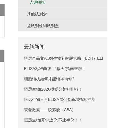
人源细胞
其他试剂盒
鲎试剂检测试剂盒
最新新闻
恒远产品文献:微生物乳酸脱氢酶（LDH）ELI
SA试剂盒引用文献
ELISA标准曲线：“救火”指南来啦！
细胞铺板如何才能铺得均匀?
恒远生物|2026攒积分兑好礼啦！
恒远生物三月ELISA试剂盒新增指标推荐
衰老激素——脱落酸（ABA）
恒远生物|开学放价,不止半价！！