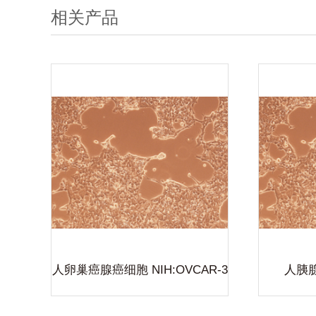
相关产品
胞 N
人胰腺癌细胞；PAN
-3
C-1
最大、种
恒远生物致力于建设国内最大、种
准制品资
类最全的细胞与微生物标准制品资
及生物医
源库，为大学、科研机构及生物医
可回溯、
药研发企业提供高质量、可回溯、
要包括原
品控可靠的生物制品。主要包括原
胞培养周
代细胞及通用细胞株、细胞培养周
查看详细
产品的开
边试剂、微生物标准品等产品的开
人卵巢癌腺癌细胞 NIH:OVCAR-3
人胰腺
欢迎来电
发、生产、储存和销售。欢迎来电
咨询！