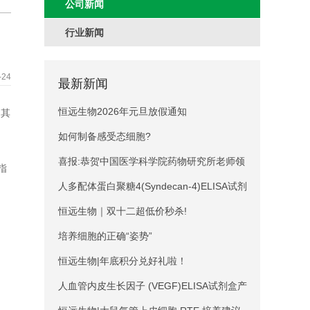
公司新闻
行业新闻
-24
最新新闻
恒远生物2026年元旦放假通知
。其
如何制备感受态细胞?
喜报:恭贺中国医学科学院药物研究所老师领
指
取奖学金,SCI文献22.89分！
人多配体蛋白聚糖4(Syndecan-4)ELISA试剂
盒产品说明
恒远生物｜双十二超低价秒杀!
培养细胞的正确“姿势”
恒远生物|年底积分兑好礼啦！
人血管内皮生长因子 (VEGF)ELISA试剂盒产