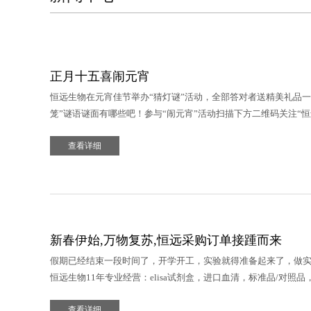
正月十五喜闹元宵
恒远生物在元宵佳节举办“猜灯谜”活动，全部答对者送精美礼品一
笼”谜语谜面有哪些吧！参与“闹元宵”活动扫描下方二维码关注“
查看详细
新春伊始,万物复苏,恒远采购订单接踵而来
假期已经结束一段时间了，开学开工，实验就得准备起来了，做
恒远生物11年专业经营：elisa试剂盒，进口血清，标准品/对照
细胞，细胞培养等科研产品。如您有实验之需，欢迎前来恒远生物咨
查看详细
99-208！