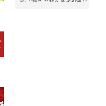
坑指南
喜报:IF高达30.4!恭贺浙大一院老师发表顶刊S
CI,赢取恒远专属奖学金!