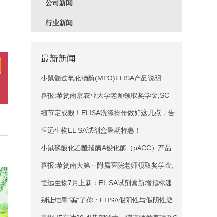
公司新闻
行业新闻
最新新闻
小鼠髓过氧化物酶(MPO)ELISA产品说明
喜报:恭贺南京农业大学老师领取奖学金,SCI
文献14.1分！
细节定成败！ELISA洗涤操作做好这几点，告
别数据误差
恒远生物ELISA试剂盒暑期特惠！
小鼠磷酸化乙酰辅酶A羧化酶（pACC）产品
说明
喜报:恭贺南大第一附属医院老师领取奖学金,
SCI文献14.1分！
恒远生物7月上新：ELISA试剂盒新增指标速
递
别让结果“骗”了你：ELISA假阳性与假阴性避