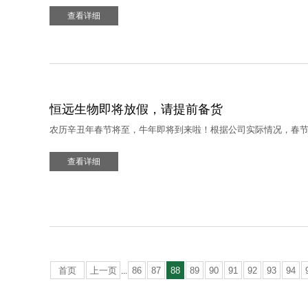
查看详细
恒远生物即将放假，请提前备货
农历辛丑年春节将至，牛年即将到来啦！根据公司实际情况，春
查看详细
首页
上一页
86
87
88
89
90
91
92
93
94
...